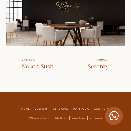
ANTERIOR
PRÓXIMO
Nokon Sushi
Serenity
HOME
SOBRE MI
SERVICIOS
PORTFOLIO
CONTACTO
©Mikaela Sandrine
Site Credit
Aviso Legal
Privacidad